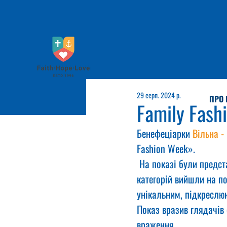
29 серп. 2024 р.
ПРО 
Family Fash
Бенефеціарки 
Вільна -
Fashion Week».
 На показі були предст
категорій вийшли на по
унікальним, підкреслюю
Показ вразив глядачів
враження.