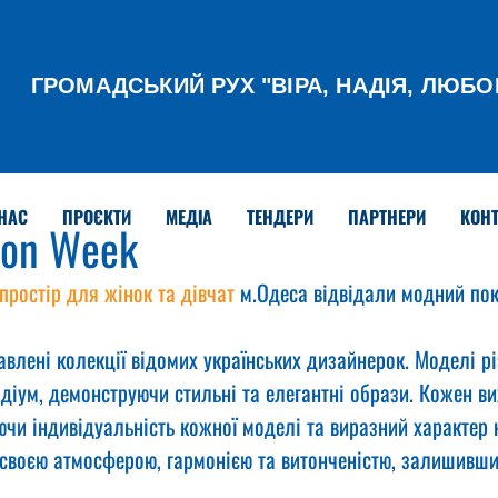
ГРОМАДСЬКИЙ РУХ
"ВІРА, НАДІЯ, ЛЮБО
НАС
ПРОЄКТИ
МЕДІА
ТЕНДЕРИ
ПАРТНЕРИ
КОНТ
ion Week
 простір для жінок та дівчат
 м.Одеса відвідали модний пок
авлені колекції відомих українських дизайнерок. Моделі рі
діум, демонструючи стильні та елегантні образи. Кожен ви
чи індивідуальність кожної моделі та виразний характер к
 своєю атмосферою, гармонією та витонченістю, залишивши