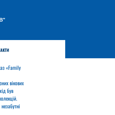
В"
АКТИ
аз «Family 
зних вікових 
хід був 
олекцій. 
 незабутні 