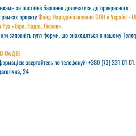
нкам» за постійне бажання долучатись до прекрасного!
 рамках проєкту 
Фонд Народонаселення ООН в Україні - U
 Рух «Віра, Надія, Любов»
.
інги заповніть гугл форми, що знаходяться в нашому Телег
aU-0wZjBi
формацією звертайтесь по телефонуй: +380 (73) 231 01 01.
дагогічна, 24