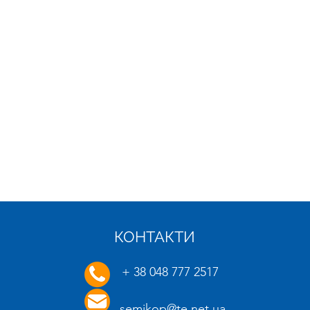
КОНТАКТИ
21.01.2025
16.01.
+ 38 048 777 2517
semikop@te.net.ua