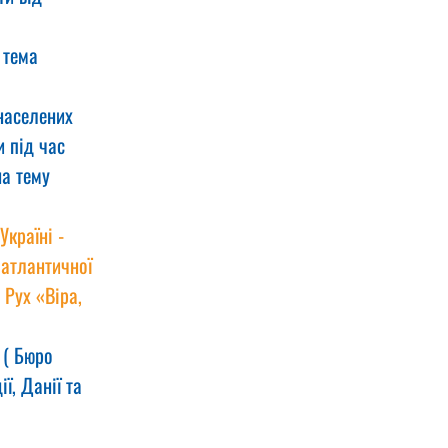
 тема 
населених 
 під час 
а тему 
країні - 
оатлантичної 
Рух «Віра, 
 ( Бюро 
ї, Данії та 