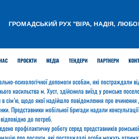
ГРОМАДСЬКИЙ РУХ
"ВІРА, НАДІЯ, ЛЮБО
НАС
ПРОЄКТИ
МЕДІА
ТЕНДЕРИ
ПАРТНЕРИ
КОНТ
ально-психологічної допомоги особам, які постраждали ві
ого насильства м. Хуст, здійснила виїзд у ромське поселе
и в сім’ю, щодо якої надійшло повідомлення про вчинення
нки. Представники мобільної бригади надали консультації
відповідно до потреб.
едено профілактичну роботу серед представників ромської
мацію про послуги, які постраждалі особи можуть отримат