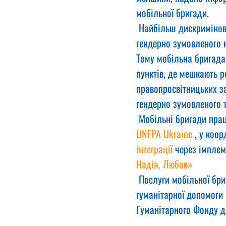
мобільної бригади.
 Найбільш дискримінова
гендерно зумовленого 
Тому мобільна бригада
пунктів, де мешкають 
правопросвітницьких з
гендерно зумовленого 
 Мобільні бригади пра
UNFPA Ukraine
 , у коор
інтеграції
 через імплем
Надія, Любов»
 Послуги мобільної бр
гуманітарної допомоги U
Гуманітарного Фонду д