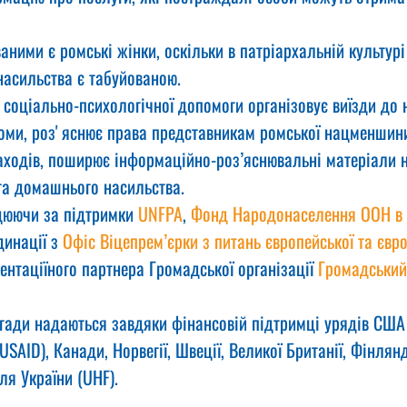
ними є ромські жінки, оскільки в патріархальній культурі
насильства є табуйованою.
 соціально-психологічної допомоги організовує виїзди до 
роми, розʼяснює права представникам ромської нацменшини
аходів, поширює інформаційно-роз’яснювальні матеріали н
та домашнього насильства.
цюючи за підтримки 
UNFPA
, 
Фонд Народонаселення ООН в У
динації з 
Офіс Віцепрем’єрки з питань європейської та євр
ентаціїного партнера Громадської організації 
Громадський 
игади надаються завдяки фінансовій підтримці урядів США
SAID), Канади, Норвегії, Швеції, Великої Британії, Фінлянді
ля України (UHF).