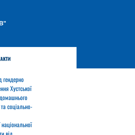
В"
АКТИ
д гендерно 
ння Хустської 
 домашнього 
 та соціально-
 національної 
и від 