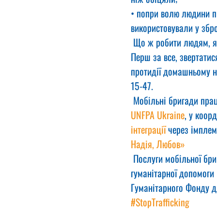
• попри волю людини п
використовували у зброй
 Що ж робити людям, я
Перш за все, звертатис
протидії домашньому на
15-47.
 Мобільні бригади пра
UNFPA Ukraine
, у коорд
інтеграції
 через імплем
Надія, Любов»
 Послуги мобільної бр
гуманітарної допомоги U
Гуманітарного Фонду д
#StopTrafficking