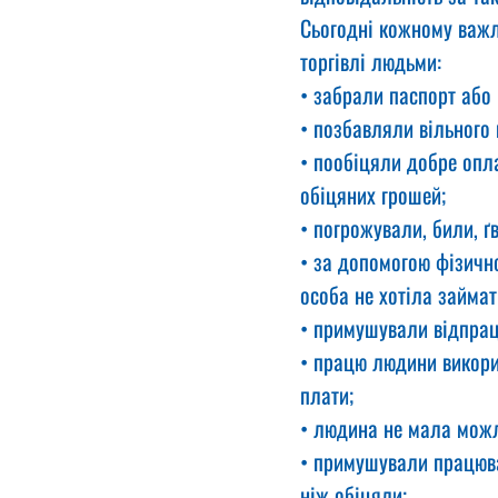
Сьогодні кожному важл
торгівлі людьми:
• забрали паспорт або 
• позбавляли вільного 
• пообіцяли добре опла
обіцяних грошей;
• погрожували, били, 
• за допомогою фізичн
особа не хотіла займат
• примушували відпрац
• працю людини викорис
плати;
• людина не мала можл
• примушували працюва
ніж обіцяли;