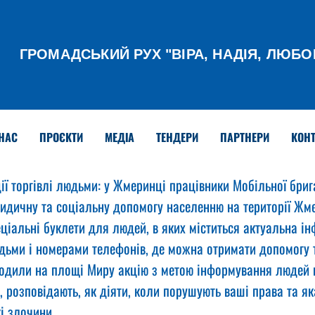
ГРОМАДСЬКИЙ РУХ
"ВІРА, НАДІЯ, ЛЮБО
НАС
ПРОЄКТИ
МЕДІА
ТЕНДЕРИ
ПАРТНЕРИ
КОНТ
дії торгівлі людьми: у Жмеринці працівники Мобільної бриг
ридичну та соціальну допомогу населенню на території Жме
ціальні буклети для людей, в яких міститься актуальна ін
дьми і номерами телефонів, де можна отримати допомогу т
дили на площі Миру акцію з метою інформування людей п
 розповідають, як діяти, коли порушують ваші права та як
кі злочини.