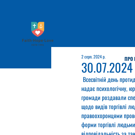
2 серп. 2024 р.
ПРО 
30.07.2024
 Всесвітній день проти
надає психологічну, ю
громади роздавали спе
щодо видів торгівлі лю
правоохоронцями прово
форми торгівлі людьми,
відповідальність за та