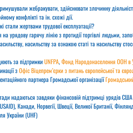
римушували жебракувати, здійснювати злочинну діяльніст
ному конфлікті та ін. схожі дії.
кі стали жертвами трудової експлуатації?
я на урядову гарячу лінію з протидії торгівлі людьми, запо
сильству, насильству за ознакою статі та насильству стос
цюють за підтримки 
UNFPA
, 
Фонд Народонаселення ООН в Ук
инації з 
Офіс Віцепрем’єрки з питань європейської та євро
ентаційного партнера Громадської організації 
Громадський
игади надаються завдяки фінансовій підтримці урядів США
SAID), Канади, Норвегії, Швеції, Великої Британії, Фінлянді
ля України (UHF)