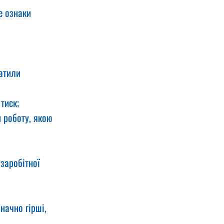
е ознаки 
атили 
тиск;
 роботу, якою 
заробітної 
ачно гірші, 