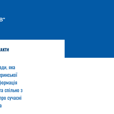
В"
АКТИ
ади, яка 
ринської 
формація 
а спільно з 
ро сучасні 
а 