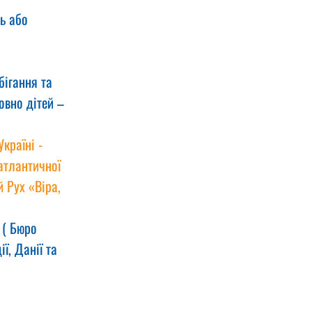
ь або 
бігання та 
овно дітей – 
раїні - 
атлантичної 
 Рух «Віра, 
 ( Бюро 
ї, Данії та 