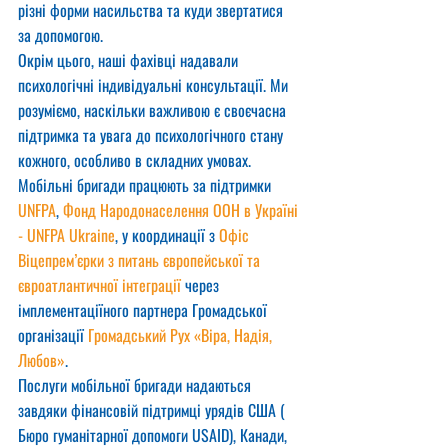
різні форми насильства та куди звертатися 
за допомогою.
Окрім цього, наші фахівці надавали 
психологічні індивідуальні консультації. Ми 
розуміємо, наскільки важливою є своєчасна 
підтримка та увага до психологічного стану 
кожного, особливо в складних умовах.
Мобільні бригади працюють за підтримки 
UNFPA
, 
Фонд Народонаселення ООН в Україні 
- UNFPA Ukraine
, у координації з 
Офіс 
Віцепрем’єрки з питань європейської та 
євроатлантичної інтеграції
 через 
імплементаціїного партнера Громадської 
організації 
Громадський Рух «Віра, Надія, 
Любов»
.
Послуги мобільної бригади надаються 
завдяки фінансовій підтримці урядів США ( 
Бюро гуманітарної допомоги USAID), Канади, 