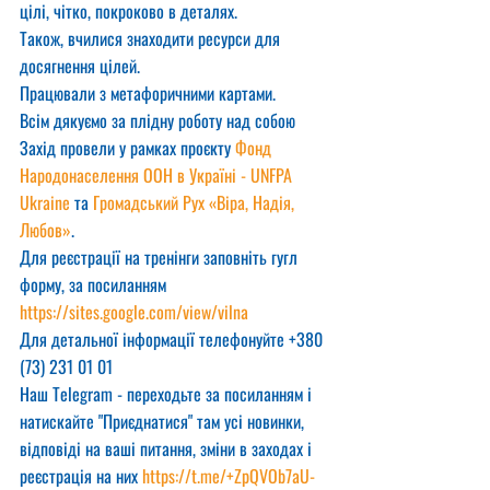
цілі, чітко, покроково в деталях.
Також, вчилися знаходити ресурси для 
досягнення цілей.
Працювали з метафоричними картами.
Всім дякуємо за плідну роботу над собою 
Захід провели у рамках проєкту 
Фонд 
Народонаселення ООН в Україні - UNFPA 
Ukraine
 та 
Громадський Рух «Віра, Надія, 
Любов»
.
Для реєстрації на тренінги заповніть гугл 
форму, за посиланням
https://sites.google.com/view/vilna
Для детальної інформації телефонуйте +380 
(73) 231 01 01
Наш Telegram - переходьте за посиланням і 
натискайте "Приєднатися" там усі новинки, 
відповіді на ваші питання, зміни в заходах і 
реєстрація на них 
https://t.me/+ZpQVOb7aU-