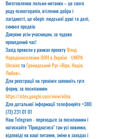
Виготовлення ляльки-мотанки – це свого 
роду психотерапія, втілення добра і 
лагідності, це оберіг людської душі та долі, 
символ предків.
Дякуємо усім учасницям, за чудово 
проведений час!
Захід провели у рамках проєкту 
Фонд 
Народонаселення ООН в Україні - UNFPA 
Ukraine
 та 
Громадський Рух «Віра, Надія, 
Любов»
.
Для реєстрації на тренінги заповніть гугл 
форму, за посиланням
https://sites.google.com/view/vilna
Для детальної інформації телефонуйте +380 
(73) 231 01 01
Наш Telegram - переходьте за посиланням і 
натискайте "Приєднатися" там усі новинки, 
відповіді на ваші питання, зміни в заходах і 