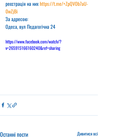
реєстрація на них 
https://t.me/+ZpQVOb7aU-
0wZjBi
За адресою:
Одеса, вул Педагогічна 24
https://www.facebook.com/watch/?
v=265915166160240&ref=sharing
Останні пости
Дивитися всі