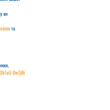
у ви 
raine
 та 
инки, 
VOb7aU-0wZjBi