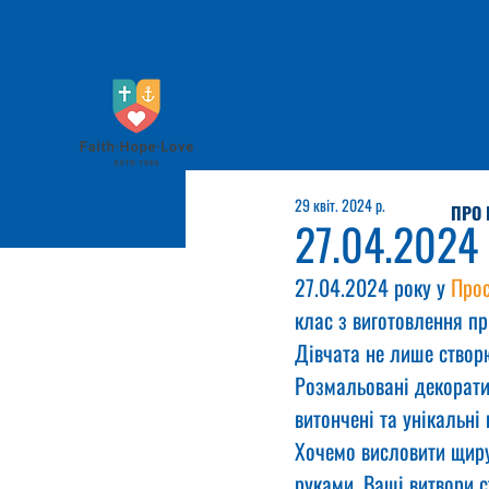
29 квіт. 2024 р.
ПРО 
27.04.2024
27.04.2024 року у 
Прос
клас з виготовлення п
Дівчата не лише створю
Розмальовані декоратив
витончені та унікальні
Хочемо висловити щиру 
руками. Ваші витвори с