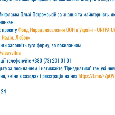
колаєва Ользі Остремській за знання та майстерність, як
нянкам.
 проєкту 
Фонд Народонаселення ООН в Україні - UNFPA Uk
, Надія, Любов»
.
інги заповніть гугл форму, за посиланням
/view/vilna
ції телефонуйте +380 (73) 231 01 01
ьте за посиланням і натискайте "Приєднатися" там усі нов
ня, зміни в заходах і реєстрація на них 
https://t.me/+ZpQ
 24