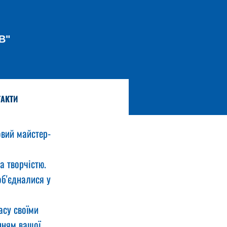
В"
АКТИ
овий майстер-
а творчістю. 
об'єдналися у 
асу своїми 
нням вашої 