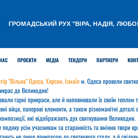
ГРОМАДСЬКИЙ РУХ
"ВІРА, НАДІЯ, ЛЮБО
НАС
ПРОЄКТИ
МЕДІА
ТЕНДЕРИ
ПАРТНЕРИ
КОНТ
тір "Вільна" Одеса, Херсон, Ізмаїл
 м. Одеса провели святк
рикрас до Великодня!
вали гарні прикраси, але й наповнювали їх своїм теплом т
ні яйця, паперові елементи, а також різноманітні деталі 
 композиції, які відображають дух святкування Великодня.
подяку усім учасникам за старанність та вміння твори кр
тануть не лише прикрасою до святкового столу, а й свідче