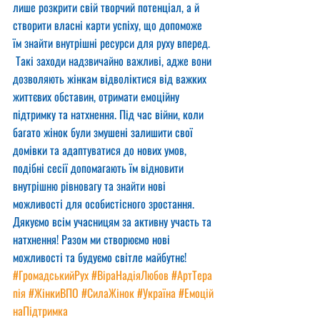
лише розкрити свій творчий потенціал, а й 
створити власні карти успіху, що допоможе 
їм знайти внутрішні ресурси для руху вперед.
 Такі заходи надзвичайно важливі, адже вони 
дозволяють жінкам відволіктися від важких 
життєвих обставин, отримати емоційну 
підтримку та натхнення. Під час війни, коли 
багато жінок були змушені залишити свої 
домівки та адаптуватися до нових умов, 
подібні сесії допомагають їм відновити 
внутрішню рівновагу та знайти нові 
можливості для особистісного зростання.
Дякуємо всім учасницям за активну участь та 
натхнення! Разом ми створюємо нові 
можливості та будуємо світле майбутнє!
#ГромадськийРух
#ВіраНадіяЛюбов
#АртТера
пія
#ЖінкиВПО
#СилаЖінок
#Україна
#Емоцій
наПідтримка