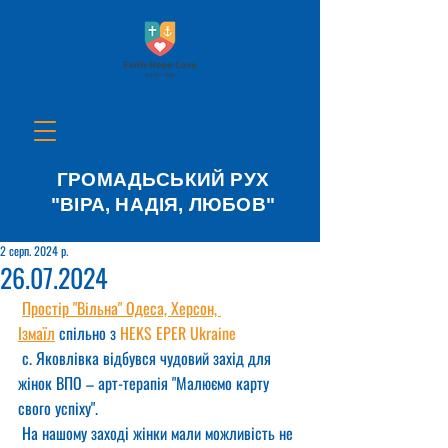
ГРОМАДЬСЬКИЙ РУХ
"ВІРА, НАДІЯ, ЛЮБОВ"
2 серп. 2024 р.
26.07.2024
Простір "Вільна" Одеса, Херсон, 
Ізмаїл
 спільно з 
HEKS EPER Ukraine
 с. Яковлівка відбувся чудовий захід для 
жінок ВПО – арт-терапія "Малюємо карту 
свого успіху".
 На нашому заході жінки мали можливість не 