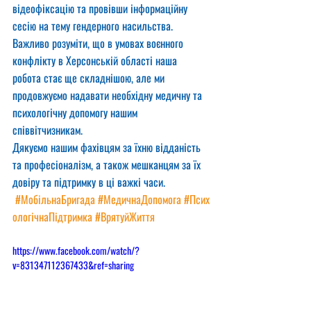
відеофіксацію та провівши інформаційну 
сесію на тему гендерного насильства.
Важливо розуміти, що в умовах воєнного 
конфлікту в Херсонській області наша 
робота стає ще складнішою, але ми 
продовжуємо надавати необхідну медичну та 
психологічну допомогу нашим 
співвітчизникам.
Дякуємо нашим фахівцям за їхню відданість 
та професіоналізм, а також мешканцям за їх 
довіру та підтримку в ці важкі часи. 
#МобільнаБригада
#МедичнаДопомога
#Псих
ологічнаПідтримка
#ВрятуйЖиття
https://www.facebook.com/watch/?
v=831347112367433&ref=sharing