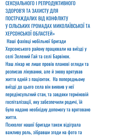
СЕКСУАЛЬНОГО І РЕПРОДУКТИВНОГО 
ЗДОРОВ’Я ТА ЗАХИСТУ ДЛЯ 
ПОСТРАЖДАЛИХ ВІД КОНФЛІКТУ
У СІЛЬСЬКИХ ГРОМАДАХ МИКОЛАЇВСЬКОЇ ТА 
ХЕРСОНСЬКОЇ ОБЛАСТЕЙ»
 Наші фахівці мобільної бригади 
Херсонського району працювали на виїзді у 
селі Зелений Гай та селі Барвінок.
Наш лікар не лише провів планові огляди та 
розписав лікування, але й знову врятував 
життя одній з пацієнток.  На попередньому 
виїзді до цього села він виявив у неї 
передінсультний стан, та завдяки терміновій 
госпіталізації, яку забезпечили родичі, їй 
було надано необхідну допомогу та врятовано 
життя.
Психолог нашої бригади також відіграла 
важливу роль, зібравши згоди на фото та 