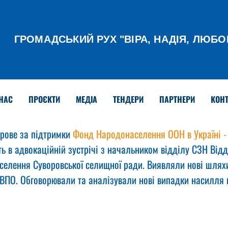
ГРОМАДСЬКИЙ РУХ
"ВІРА, НАДІЯ, ЛЮБО
НАС
ПРОЄКТИ
МЕДІА
ТЕНДЕРИ
ПАРТНЕРИ
КОНТ
рове за підтримки 
Фонд Народонаселення ООН в Україні -
ь в адвокаційній зустрічі з начальником відділу СЗН Відд
аселення Суворовської селищної ради. Виявляли нові шлях
ВПО. Обговорювали та аналізували нові випадки насилля в