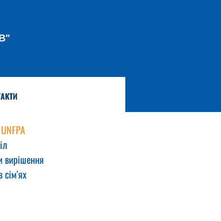
В"
АКТИ
 UNFPA 
іл 
и вирішення 
 сім'ях 