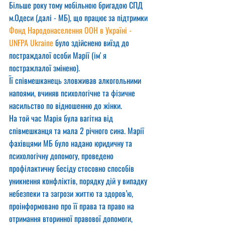
Більше року тому мобільною бригадою СПД 
м.Одеси (далі - МБ), що працює за підтримки 
Фонд Народонаселення ООН в Україні - 
UNFPA Ukraine
 було здійснено виїзд до 
постраждалої особи Марії (імʼя 
постражлалої змінено).
Її співмешканець зловживав алкогольними 
напоями, вчиняв психологічне та фізичне 
насильство по відношенню до жінки.
На той час Марія була вагітна від 
співмешканця та мала 2 річного сина. Марії 
фахівцями МБ було надано юридичну та 
психологічну допомогу, проведено 
профілактичну бесіду стосовно способів 
уникнення конфліктів, порядку дій у випадку 
небезпеки та загрози життю та здоров’ю, 
проінформовано про її права та право на 
отримання вторинної правової допомоги, 