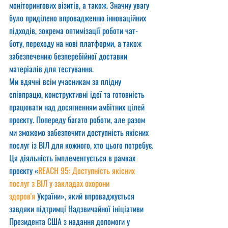
моніторингових візитів, а також. Значну увагу 
було приділено впровадженню інноваційних 
підходів, зокрема оптимізації роботи чат-
боту, переходу на нові платформи, а також 
забезпеченню безперебійної доставки 
матеріалів для тестування.
Ми вдячні всім учасникам за плідну 
співпрацю, конструктивні ідеї та готовність 
працювати над досягненням амбітних цілей 
проєкту. Попереду багато роботи, але разом 
ми зможемо забезпечити доступність якісних 
послуг із ВІЛ для кожного, хто цього потребує.
Ця діяльність імплементується в рамках 
проєкту «
REACH 95: Доступність якісних 
послуг з ВІЛ у закладах охорони 
здоров'я
 України», який впроваджується 
завдяки підтримці Надзвичайної ініціативи 
Президента США з надання допомоги у 