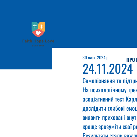
30 лист. 2024 р.
ПРО 
24.11.2024
Самопізнання та підтри
На психологічному трен
асоціативний тест Кар
дослідити глибокі емоц
виявити приховані внут
краще зрозуміти свої ре
Результати стали важл