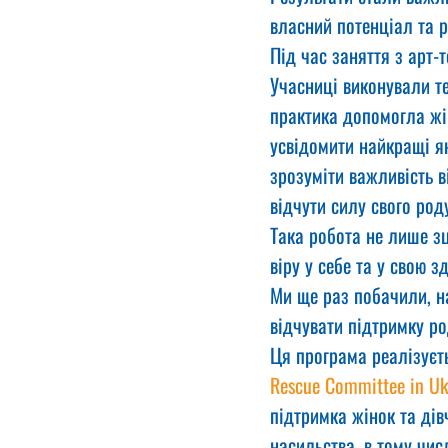
власний потенціал та 
Під час заняття з арт-
Учасниці виконували те
практика допомогла жі
усвідомити найкращі як
зрозуміти важливість 
відчути силу свого род
Така робота не лише з
віру у себе та у свою з
Ми ще раз побачили, н
відчувати підтримку ро
Ця програма реалізуєт
Rescue Committee in Uk
підтримка жінок та ді
насильства, в тому числ