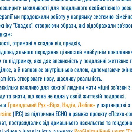
розширити можливості для подальшого особистісного розв
терапії ми продовжили роботу у напрямку системно-сімейної
хніку "Спадок", створюючи образи, які відображали зв’язо
нкам:
ості, отримані у спадок від предків,
відповідального передання цінностей майбутнім покоління
у та підтримку, яка дає впевненість у подоланні життєвих 
цілює, а й наповнює внутрішньою силою, допомагаючи жінк
датність створювати нову, щасливу реальність.
аскільки важливо для кожної людини мати міцні зв’язки з 
ду та знати, що вона не одна у своїй життєвій подорожі.
ься 
Громадський Рух «Віра, Надія, Любов»
 у партнерстві з 
raine
 (IRC) за підтримки ECHO в рамках проєкту «Психо-со
вчат, постраждалих від домашнього насильства та гендерн
і жінок з інвалідністю, в умовах 
Реабілітаційний центр "С