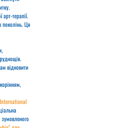
итку.
 арт-терапії. 
к поколінь. Ця 
м,
труднощів.
ам відновити 
корінням, 
International 
ціальна 
о зумовленого 
офія" для 