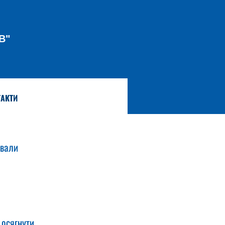
В"
АКТИ
ували 
осягнути 