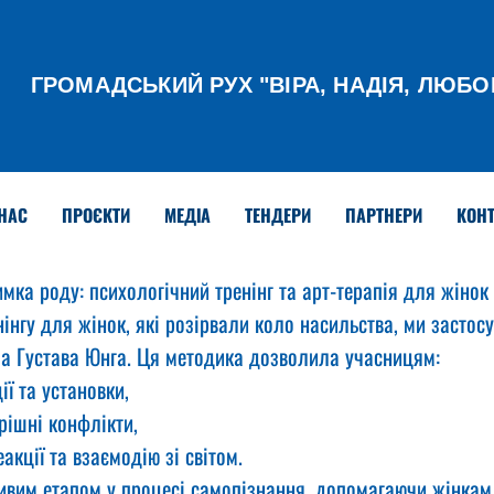
ГРОМАДСЬКИЙ РУХ
"ВІРА, НАДІЯ, ЛЮБО
НАС
ПРОЄКТИ
МЕДІА
ТЕНДЕРИ
ПАРТНЕРИ
КОНТ
мка роду: психологічний тренінг та арт-терапія для жінок
інгу для жінок, які розірвали коло насильства, ми застос
ла Густава Юнга. Ця методика дозволила учасницям:
ії та установки,
рішні конфлікти,
акції та взаємодію зі світом.
ивим етапом у процесі самопізнання, допомагаючи жінкам 