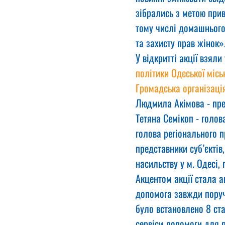
зібрались з метою при
тому числі домашнього 
та захисту прав жінок»
У відкритті акції взяли
політики Одеської місь
Громадська організація
Людмила Акімова - пр
Тетяна Семікоп - голов
голова регіонального п
представники суб’єктів
насильству у м. Одесі,
Акцентом акції стала 
допомога завжди поруч 
було встановлено 8 ст
сервіси допомоги для п