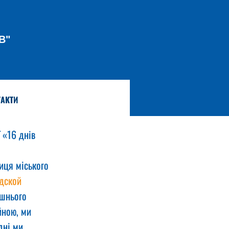
В"
АКТИ
 «16 днів 
иця міського 
дской 
ашнього 
йною, ми 
дні ми 