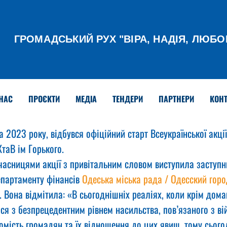
ГРОМАДСЬКИЙ РУХ
"ВІРА, НАДІЯ, ЛЮБО
НАС
ПРОЄКТИ
МЕДІА
ТЕНДЕРИ
ПАРТНЕРИ
КОНТ
а 2023 року, відбувся офіційний старт Всеукраїнської акції
таВ ім Горького.
часницями акції з привітальним словом виступила заступн
епартаменту фінансів 
Одеська міська рада / Одесский горо
. Вона відмітила: «В сьогоднішніх реаліях, коли крім дом
ся з безпрецедентним рівнем насильства, пов’язаного з ві
омість громадян та їх відношення до цих явищ, тому сього