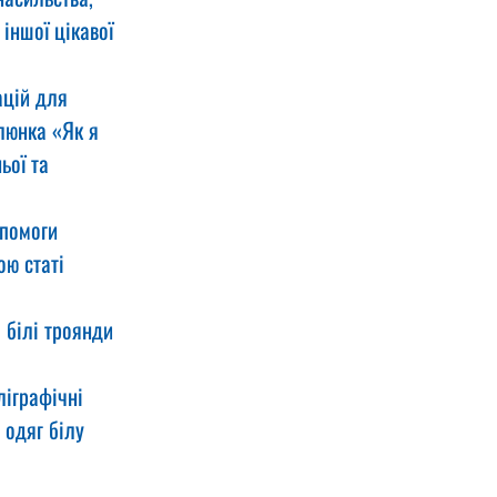
іншої цікавої 
ацій для 
люнка «Як я 
ьої та 
опомоги 
ю статі 
білі троянди 
ліграфічні 
одяг білу 