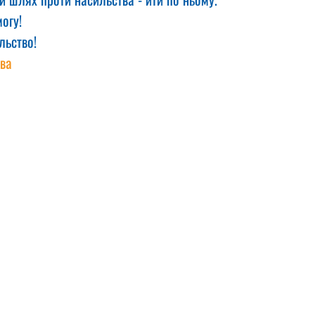
огу!
льство!
ва