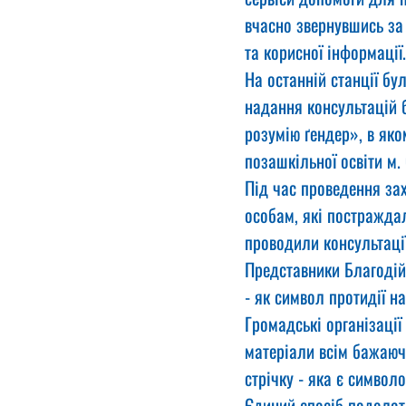
вчасно звернувшись за 
та корисної інформації.
На останній станції бу
надання консультацій 
розумію ґендер», в яко
позашкільної освіти м.
Під час проведення за
особам, які постражда
проводили консультаці
Представники Благодій
- як символ протидії н
Громадські організації
матеріали всім бажаюч
стрічку - яка є символ
Єдиний спосіб подолат