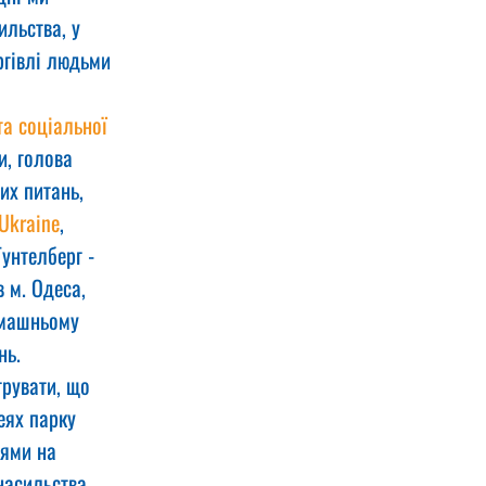
льства, у 
ргівлі людьми 
а соціальної 
и, голова 
их питань, 
Ukraine
, 
Гунтелберг - 
 м. Одеса, 
омашньому 
нь.
рувати, що 
еях парку 
нями на 
насильства, 