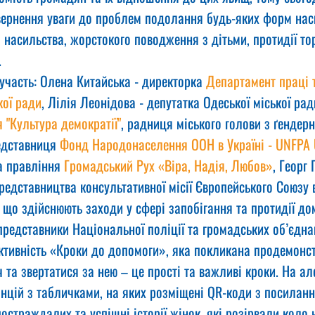
вернення уваги до проблем подолання будь-яких форм наси
насильства, жорстокого поводження з дітьми, протидії то
.
 участь: Олена Китайська - директорка 
Департамент праці т
кої ради
, Лілія Леонідова - депутатка Одеської міської рад
 "Культура демократії"
, радниця міського голови з ґендерн
едставниця 
Фонд Народонаселення ООН в Україні - UNFPA 
а правління 
Громадський Рух «Віра, Надія, Любов»
, Георг 
редставництва консультативної місії Європейського Союзу в
, що здійснюють заходи у сфері запобігання та протидії д
 представники Національної поліції та громадських об’єдна
активність «Кроки до допомоги», яка покликана продемонст
та звертатися за нею – це прості та важливі кроки. На ал
анцій з табличками, на яких розміщені QR-коди з посилан
остраждалих та успішні історії жінок, які розірвали коло 