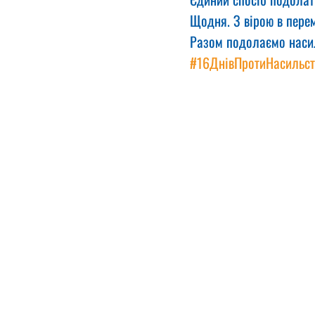
Щодня. З вірою в перем
Разом подолаємо наси
#16ДнівПротиНасильст