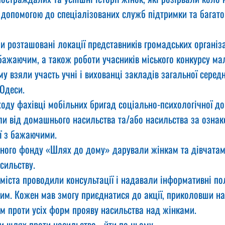
допомогою до спеціалізованих служб підтримки та багато 
ли розташовані локації представників громадських організ
бажаючим, а також роботи учасників міського конкурсу ма
му взяли участь учні і вихованці закладів загальної середн
 Одеси.
ходу фахівці мобільних бригад соціально-психологічної д
ли від домашнього насильства та/або насильства за ознако
ї з бажаючими.
ного фонду «Шлях до дому» дарували жінкам та дівчатам 
асильству.
 міста проводили консультації і надавали інформативні по
им. Кожен мав змогу приєднатися до акції, приколовши на 
ом проти усіх форм прояву насильства над жінками.
и шлях проти насильства - йти по ньому.