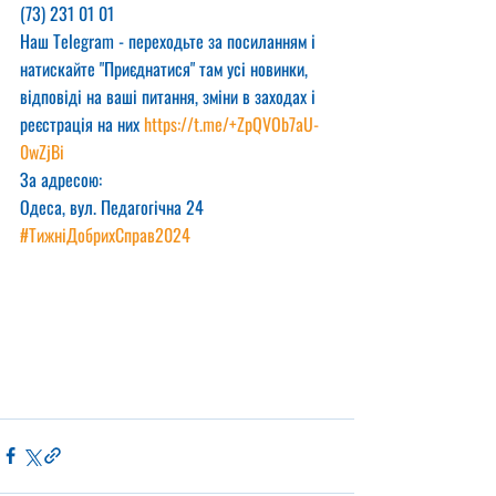
(73) 231 01 01
Наш Telegram - переходьте за посиланням і 
натискайте "Приєднатися" там усі новинки, 
відповіді на ваші питання, зміни в заходах і 
реєстрація на них 
https://t.me/+ZpQVOb7aU-
0wZjBi
За адресою:
Одеса, вул. Педагогічна 24
#ТижніДобрихСправ2024