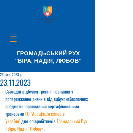
ГРОМАДЬСЬКИЙ РУХ
"ВІРА, НАДІЯ, ЛЮБОВ"
26 лист. 2023 р.
23.11.2023
Сьогодні відбувся тренінг-навчання з 
попередження ризиків від вибухонебезпечних 
предметів, проведений сертифікованими 
тренерами 
ГО "Асоціація саперів 
України"
 для співробітників 
Громадський Рух 
«Віра, Надія, Любов»
.