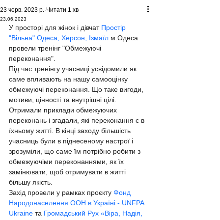
23 черв. 2023 р.
Читати 1 хв
23.06.2023
У просторі для жінок і дівчат 
Простір 
"Вільна" Одеса, Херсон, Ізмаїл
 м.Одеса 
провели тренінг "Обмежуючі 
переконання".
Під час тренінгу учасниці усвідомили як 
саме впливають на нашу самооцінку 
обмежуючі переконання. Що таке вигоди, 
мотиви, цінності та внутрішні цілі. 
Отримали приклади обмежуючих 
переконань і згадали, які переконання є в 
їхньому житті. В кінці заходу більшість 
учасниць були в піднесеному настрої і 
зрозуміли, що саме їм потрібно робити з 
обмежуючіми переконаннями, як їх 
замінювати, щоб отримувати в житті 
більшу якість.
Захід провели у рамках проєкту 
Фонд 
Народонаселення ООН в Україні - UNFPA 
Ukraine
 та 
Громадський Рух «Віра, Надія, 