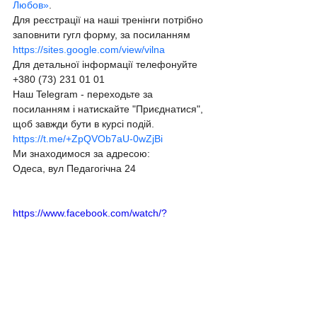
Любов»
.
Для реєстрації на наші тренінги потрібно 
заповнити гугл форму, за посиланням
https://sites.google.com/view/vilna
Для детальної інформації телефонуйте 
+380 (73) 231 01 01
Наш Telegram - переходьте за 
посиланням і натискайте "Приєднатися", 
щоб завжди бути в курсі подій.
https://t.me/+ZpQVOb7aU-0wZjBi
Ми знаходимося за адресою:
Одеса, вул Педагогічна 24
https://www.facebook.com/watch/?
v=6953435828002741&ref=sharing