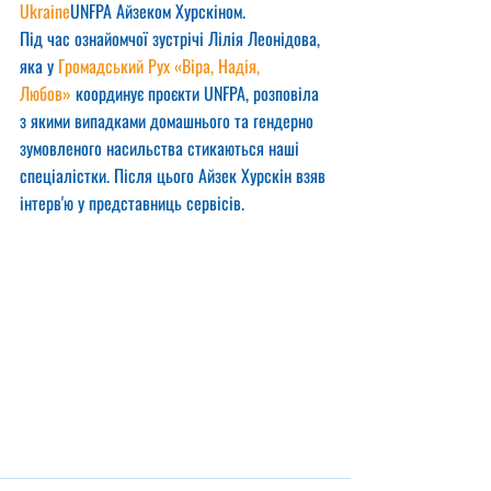
Ukraine
UNFPA Айзеком Хурскіном.
Під час ознайомчої зустрічі Лілія Леонідова, 
яка у 
Громадський Рух «Віра, Надія, 
Любов»
 координує проєкти UNFPA, розповіла 
з якими випадками домашнього та гендерно 
зумовленого насильства стикаються наші 
спеціалістки. Після цього Айзек Хурскін взяв 
інтерв'ю у представниць сервісів.