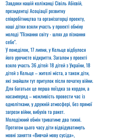
Завдяки нашій коліжанці Сівіль Абієвій, 
президентці Асоціації розвитку 
співробітництва та організаторці проекту, 
наші дітки взяли участь у проекті обміну 
молоді "Пізнання світу - шлях до пізнання 
себе".
У понеділок, 17 липня, у Кельце відбулося 
його урочисте відкриття. Загалом у проекті 
взяло участь 36 дітей: 18 дітей з України, 18 
дітей з Кельце – жителі міста, а також діти, 
які знайшли тут притулок після початку війни.
Для багатьох це перша поїздка за кордон, а 
насамперед – можливість провести час із 
однолітками, у дружній атмосфері, без прямої 
загрози війни, вибухів та ракет. 
Молодіжний обмін триватиме два тижні. 
Протягом цього часу діти відвідуватимуть 
мовні заняття «Вивчай мову сусіда», 