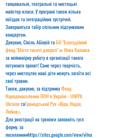
танцювальні, театральні та мистецькі 
майстер-класи. У програмі також кілька 
поїздок та інтеграційних зустрічей. 
Завершиться табір спільним підсумковим 
концертом.
Дякуємо, Сівіль Абієвій та 
БО "Благодійний 
фонд "Місто тисячі джерел" м. Нова Каховка
за неймовірну роботу в організації такого 
потужного проєкт! Саме через творчість, 
через мистецтво наші діти можуть загоїти всі 
свої травми.
Також, дякуємо, за підтримку 
Фонд 
Народонаселення ООН в Україні - UNFPA 
Ukraine
 та
Громадський Рух «Віра, Надія, 
Любов»
.
Для реєстрації на тренінги заповніть гугл 
форму, за 
посиланнямhttps://sites.google.com/view/vilna