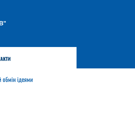
В"
АКТИ
й обмін ідеями 