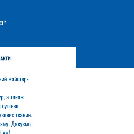
В"
АКТИ
ний майстер-
р, а також 
 суттєво 
язових тканин.
ізму! Дякуємо 
ʼям!