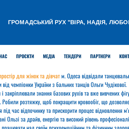
ГРОМАДСЬКИЙ РУХ
"ВІРА, НАДІЯ, ЛЮБО
НАС
ПРОЄКТИ
МЕДІА
ТЕНДЕРИ
ПАРТНЕРИ
КОНТ
простір для жінок та дівчат
 м. Одеса відвідали танцюваль
и від чемпіонки України з бальних танців Ольги Чудікової.
і закріплювали знання базових рухів та вже вивчених фігу
 Робили розтяжку, щоб покращити кровообіг, що дозволяє
я під час відпочинку та прискорити процес відновлення м'
і Ользі за драйв, енергію та високий рівень професіонал
 працювати над своїм психоемоційним та фізичним здоров