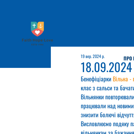
19 вер. 2024 р.
ПРО 
18.09.2024
Бенефіціарки 
Вільна - 
клас з сальси та бачат
Вільнянки повторювали 
працювали над новими.
знизити болючі відчутт
Висловлюємо подяку пан
вільнянкам за бажання