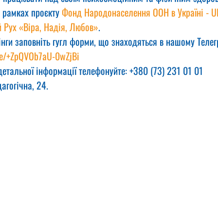
 рамках проєкту 
Фонд Народонаселення ООН в Україні - U
 Рух «Віра, Надія, Любов»
.
інги заповніть гугл форми, що знаходяться в нашому Телег
.me/+ZpQVOb7aU-0wZjBi
етальної інформації телефонуйте: +380 (73) 231 01 01
агогічна, 24.