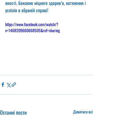
якості, бажаємо міцного здоров’я, натхнення і 
успіхів в обраній справі!
https://www.facebook.com/watch/?
v=1468209660668505&ref=sharing
Останні пости
Дивитися всі