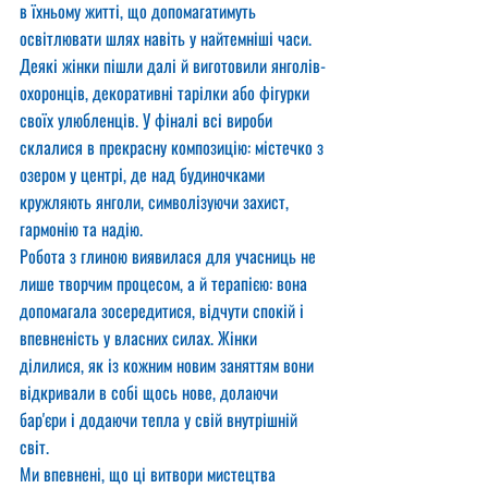
в їхньому житті, що допомагатимуть 
освітлювати шлях навіть у найтемніші часи.
Деякі жінки пішли далі й виготовили янголів-
охоронців, декоративні тарілки або фігурки 
своїх улюбленців. У фіналі всі вироби 
склалися в прекрасну композицію: містечко з 
озером у центрі, де над будиночками 
кружляють янголи, символізуючи захист, 
гармонію та надію.
Робота з глиною виявилася для учасниць не 
лише творчим процесом, а й терапією: вона 
допомагала зосередитися, відчути спокій і 
впевненість у власних силах. Жінки 
ділилися, як із кожним новим заняттям вони 
відкривали в собі щось нове, долаючи 
бар'єри і додаючи тепла у свій внутрішній 
світ.
Ми впевнені, що ці витвори мистецтва 