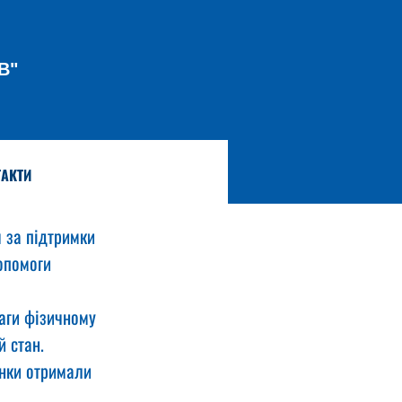
В"
АКТИ
я за підтримки 
опомоги 
ваги фізичному 
 стан. 
нки отримали 