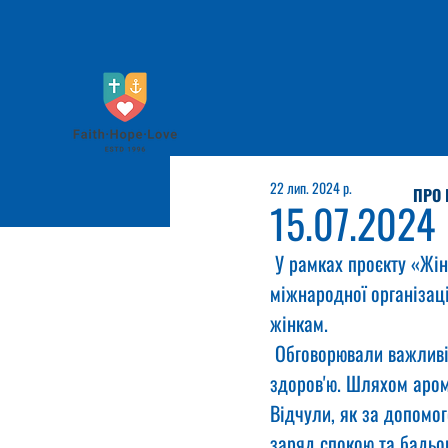
22 лип. 2024 р.
ПРО 
15.07.2024
 У рамках проєкту «Жін
міжнародної організаці
жінкам.
 Обговорювали важливіс
здоров'ю. Шляхом аром
Відчули, як за допомо
заряд спокою та бадьор