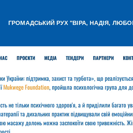
ГРОМАДСЬКИЙ РУХ
"ВІРА, НАДІЯ, ЛЮБО
НАС
ПРОЄКТИ
МЕДІА
ТЕНДЕРИ
ПАРТНЕРИ
КОНТ
ки України: підтримка, захист та турбота», що реалізуєтьс
ї 
Mukwege Foundation
, пройшла психологічна група для д
ть не тільки психічного здоров'я, а й приділили багато у
атерапії та дихальних практик підвищували свій емоційний
гою масажу долонь можна заспокоїти свою тривожність. Жі
ості.