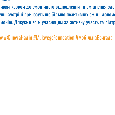
ливим кроком до емоційного відновлення та зміцнення здор
пні зустрічі принесуть ще більше позитивних змін і допо
монію. Дякуємо всім учасницям за активну участь та підт
ву
#ЖіночаНадія
#MukwegeFoundation
#МобільнаБригада