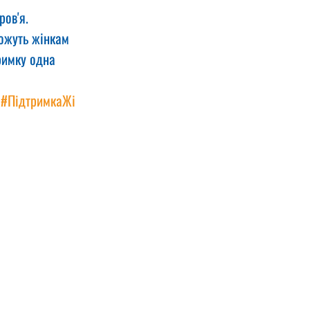
ов'я. 
можуть жінкам 
римку одна 
#ПідтримкаЖі