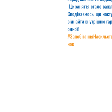
 Це заняття стало важ
Сподіваємось, що насту
віднайти внутрішню гар
одної!
#ЗапобіганняНасильст
нок