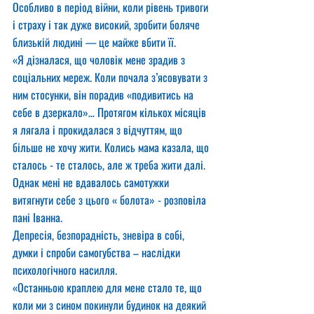
Особливо в період війни, коли рівень тривоги 
і страху і так дуже високий, зробити боляче 
близькій людині — це майже вбити її.
«Я дізналася, що чоловік мене зрадив з 
соціальних мереж. Коли почала з’ясовувати з 
ним стосунки, він порадив «подивитись на 
себе в дзеркало»… Протягом кількох місяців 
я лягала і прокидалася з відчуттям, що 
більше не хочу жити. Колись мама казала, що 
сталось - те сталось, але ж треба жити далі. 
Однак мені не вдавалось самотужки 
витягнути себе з цього « болота» - розповіла 
пані Іванна.
Депресія, безпорадність, зневіра в собі, 
думки і спроби самогубства – наслідки 
психологічного насилля.
«Останньою краплею для мене стало те, що 
коли ми з сином покинули будинок на деякий 