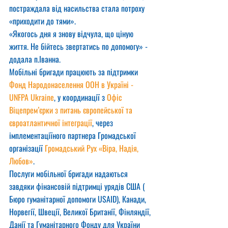
постраждала від насильства стала потроху 
«приходити до тями».
«Якогось дня я знову відчула, що ціную 
життя. Не бійтесь звертатись по допомогу» - 
додала п.Іванна.
Мобільні бригади працюють за підтримки 
Фонд Народонаселення ООН в Україні - 
UNFPA Ukraine
, у координації з 
Офіс 
Віцепрем’єрки з питань європейської та 
євроатлантичної інтеграції
, через 
імплементаціїного партнера Громадської 
організації 
Громадський Рух «Віра, Надія, 
Любов»
.
Послуги мобільної бригади надаються 
завдяки фінансовій підтримці урядів США ( 
Бюро гуманітарної допомоги USAID), Канади, 
Норвегії, Швеції, Великої Британії, Фінляндії, 
Данії та Гуманітарного Фонду для України 