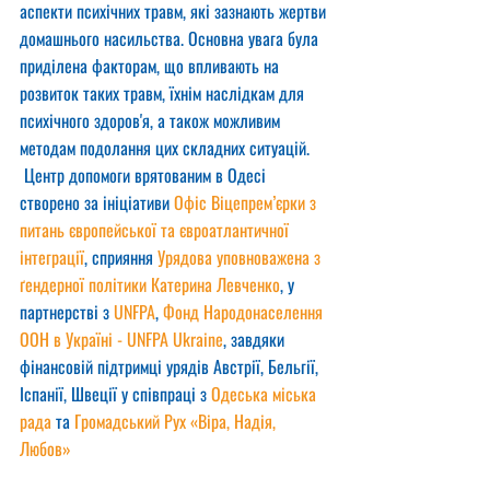
аспекти психічних травм, які зазнають жертви 
домашнього насильства. Основна увага була 
приділена факторам, що впливають на 
розвиток таких травм, їхнім наслідкам для 
психічного здоров'я, а також можливим 
методам подолання цих складних ситуацій.
 Центр допомоги врятованим в Одесі 
створено за ініціативи 
Офіс Віцепрем’єрки з 
питань європейської та євроатлантичної 
інтеграції
, сприяння 
Урядова уповноважена з 
ґендерної політики Катерина Левченко
, у 
партнерстві з 
UNFPA
, 
Фонд Народонаселення 
ООН в Україні - UNFPA Ukraine
, завдяки 
фінансовій підтримці урядів Австрії, Бельгії, 
Іспанії, Швеції у співпраці з 
Одеська міська 
рада
 та 
Громадський Рух «Віра, Надія, 
Любов»