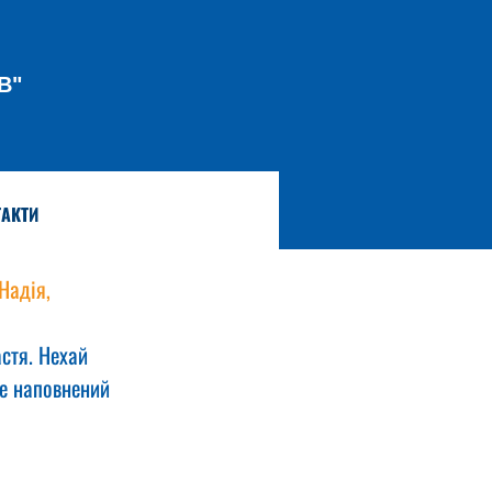
В"
АКТИ
Надія, 
стя. Нехай 
де наповнений 