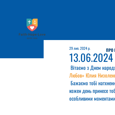
29 лип. 2024 р.
ПРО 
13.06.2024
 Вітаємо з Днем народ
Любов»
Юлия Низолен
 Бажаємо тобі натхненн
кожен день принесе тоб
особливими моментами