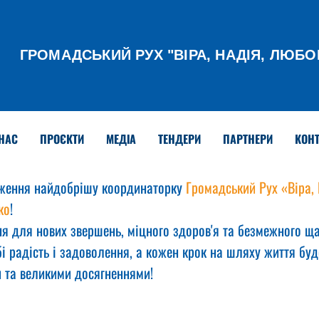
ГРОМАДСЬКИЙ РУХ
"ВІРА, НАДІЯ, ЛЮБО
НАС
ПРОЄКТИ
МЕДІА
ТЕНДЕРИ
ПАРТНЕРИ
КОНТ
ження найдобрішу координаторку 
Громадський Рух «Віра, 
ко
!
я для нових звершень, міцного здоров'я та безмежного ща
і радість і задоволення, а кожен крок на шляху життя бу
 та великими досягненнями!