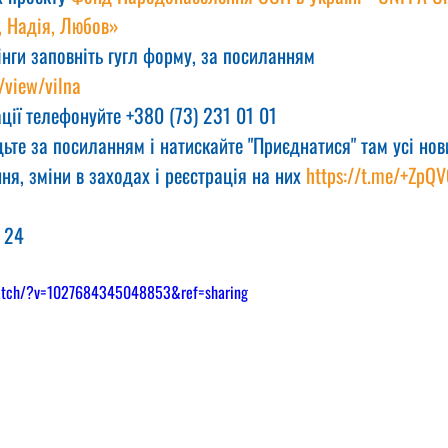
, Надія, Любов»
інги заповніть гугл форму, за посиланням
/view/vilna
ції телефонуйте +380 (73) 231 01 01
ьте за посиланням і натискайте "Приєднатися" там усі нов
ня, зміни в заходах і реєстрація на них 
https://t.me/+ZpQ
 24
watch/?v=1027684345048853&ref=sharing