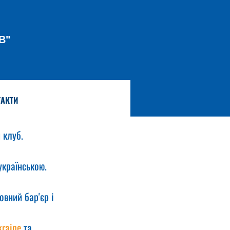
В"
АКТИ
 клуб.
українською. 
овний бар'єр і 
raine
 та 