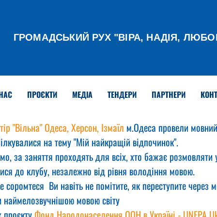
ГРОМАДСЬКИЙ РУХ
"ВІРА, НАДІЯ, ЛЮБО
НАС
ПРОЄКТИ
МЕДІА
ТЕНДЕРИ
ПАРТНЕРИ
КОНТ
тір "Вільна" Одеса, Херсон, Ізмаїл
 м.Одеса провели мовний
ілкувалися на тему "Мій найкращій відпочинок".
мо, за заняття проходять для всіх, хто бажає розмовляти 
ися до клубу, незалежно від рівня володіння мовою.
е соромтеся  Ви навіть не помітите, як переступите через м
ти наймелозвучнішою мовою світу
 проєкту 
Фонд Народонаселення ООН в Україні - UNFPA Uk