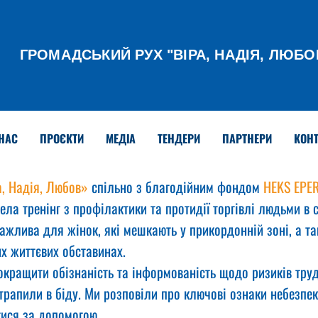
ГРОМАДСЬКИЙ РУХ
"ВІРА, НАДІЯ, ЛЮБО
НАС
ПРОЄКТИ
МЕДІА
ТЕНДЕРИ
ПАРТНЕРИ
КОНТ
а, Надія, Любов»
 спільно з благодійним фондом 
HEKS EPER
ла тренінг з профілактики та протидії торгівлі людьми в с
жлива для жінок, які мешкають у прикордонній зоні, а та
х життєвих обставинах.
окращити обізнаність та інформованість щодо ризиків труд
отрапили в біду. Ми розповіли про ключові ознаки небезпек
тися за допомогою.