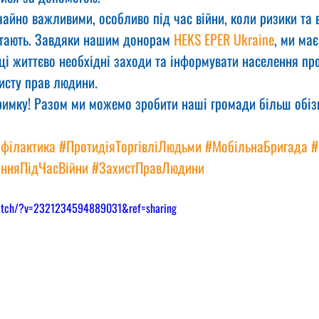
ичайно важливими, особливо під час війни, коли ризики та 
тають. Завдяки нашим донорам 
HEKS EPER Ukraine
, ми ма
ці життєво необхідні заходи та інформувати населення пр
исту прав людини.
римку! Разом ми можемо зробити наші громади більш обіз
філактика
#ПротидіяТоргівліЛюдьми
#МобільнаБригада
#
нняПідЧасВійни
#ЗахистПравЛюдини
watch/?v=2321234594889031&ref=sharing