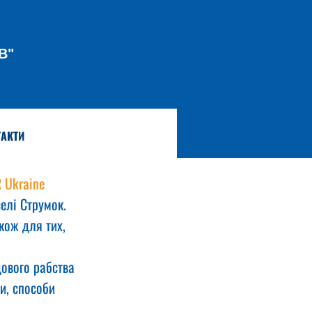
В"
АКТИ
 Ukraine
елі Струмок. 
кож для тих, 
ового рабства 
и, способи 