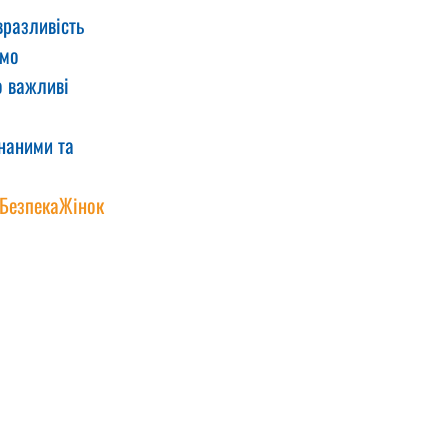
вразливість 
ємо 
о важливі 
наними та 
БезпекаЖінок