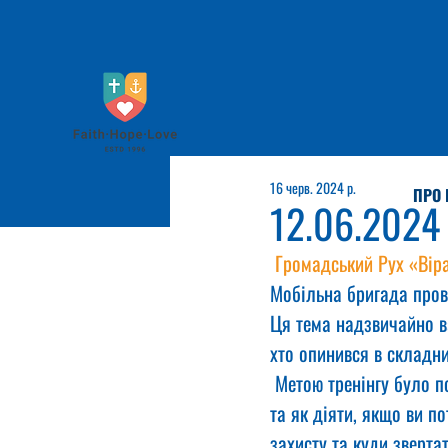
16 черв. 2024 р.
ПРО 
12.06.2024
Громадський Рух «Вір
Мобільна бригада прове
Ця тема надзвичайно ва
хто опинився в складни
 Метою тренінгу було п
та як діяти, якщо ви п
захисту та куди зверта