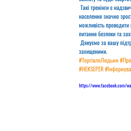
 Такі тренінги є надзв
населення значно зрос
можливість проводити 
питання безпеки та зах
 Дякуємо за вашу підт
захищеними.
#ТоргівляЛюдьми
#Про
#HEKSEPER
#Інформува
https://www.facebook.com/