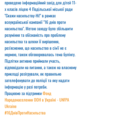
проведено інформаційний захід для дітей 11-
х класів ліцею 4 Подільської міської ради 
"Скажи насильству-Ні!" в рамках 
всеукраїнської кампанії "16 днів проти 
насильства". Метою заходу було збільшити 
розуміння та обізнаність про проблему 
насильства та шляхи її вирішення, 
роз'яснення, що насильство в сім'ї не є 
нормою, також обговорювалась тема булінгу. 
Підлітки активно приймали участь, 
відповідали на питання, а також на власному 
прикладі розігрували, як правильно 
зателефонувати до поліції та яку надати 
інформацію у разі потреби.
Працюємо за підтримки 
Фонд 
Народонаселення ООН в Україні - UNFPA 
Ukraine
#16ДнівПротиНасильства