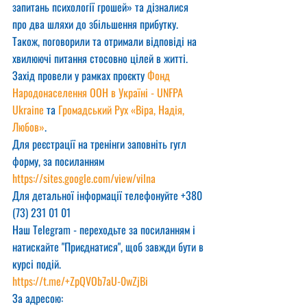
запитань психології грошей» та дізналися 
про два шляхи до збільшення прибутку.
Також, поговорили та отримали відповіді на 
хвилюючі питання стосовно цілей в житті.
Захід провели у рамках проєкту 
Фонд 
Народонаселення ООН в Україні - UNFPA 
Ukraine
 та 
Громадський Рух «Віра, Надія, 
Любов»
.
Для реєстрації на тренінги заповніть гугл 
форму, за посиланням
https://sites.google.com/view/vilna
Для детальної інформації телефонуйте +380 
(73) 231 01 01
Наш Telegram - переходьте за посиланням і 
натискайте "Приєднатися", щоб завжди бути в 
курсі подій.
https://t.me/+ZpQVOb7aU-0wZjBi
За адресою: