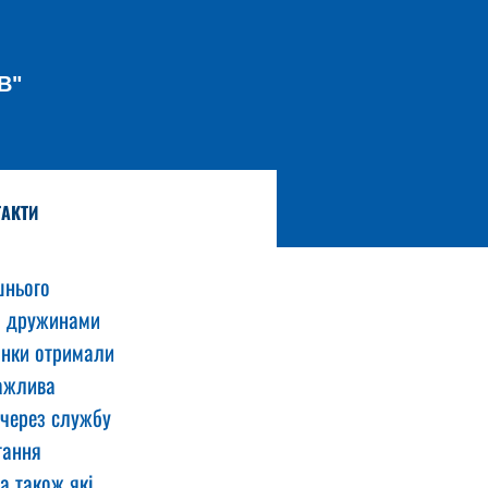
В"
АКТИ
шнього 
із дружинами 
жінки отримали 
ажлива 
 через службу 
гання 
а також які 