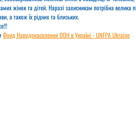
 самих жінок та дітей. Наразі захисникам потрібна велика п
ви, а також їх рідних та близьких.
!!!
и 
Фонд Народонаселення ООН в Україні - UNFPA Ukraine