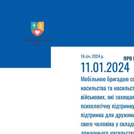
16 січ. 2024 р.
ПРО 
11.01.2024
Мобільною бригадою со
насильства та насильст
військових, які захища
психологічну підтримк
підтримка для дружини 
свого чоловіка у склад
домашнього насильства,