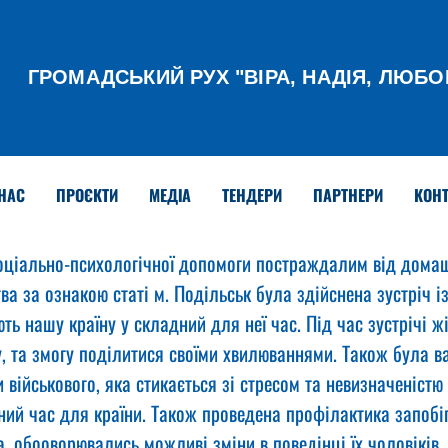
ГРОМАДСЬКИЙ РУХ
"ВІРА, НАДІЯ, ЛЮБО
НАС
ПРОЄКТИ
МЕДІА
ТЕНДЕРИ
ПАРТНЕРИ
КОНТ
ціально-психологічної допомоги постраждалим від дома
ва за ознакою статі м. Подільськ була здійснена зустріч 
ють нашу країну у складний для неї час. Під час зустрічі 
у, та змогу поділитися своїми хвилюваннями. Також була в
військового, яка стикається зі стресом та невизначеністю
ний час для країни. Також проведена профілактика запобі
 обооворювались можливі зміни в поведінці їх чоловіків, 