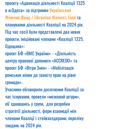
проєкту «Адвокація діяльності Коаліції 1325 
в м.Одеса» за підтримки 
Український 
Жіночий Фонд / Ukrainian Women's Fund
 та 
планування діяльності Коаліції на 2024 рік.
Під час сесії були представлені два нових 
проєкти, ініційовані членами «Коаліції 1325. 
Одещина»: 
проєкт БФ «ВМС України» - «Діяльність 
центру правової допомоги «ACCREDO» та 
проєкт БФ «Вітри Змін» - «Мобілізація 
ромських жінок до захисту прав на рівні 
громади».
Учасники обговорили досягнення Коаліції за 
час існування, провели «мозковий штурм», 
обʼєднавшись у групи,  для розробки 
стратегії діяльності, форм взаємодії між 
членами Коаліцї і стейкхолдерами, переліку 
завдань на 2024 рік.