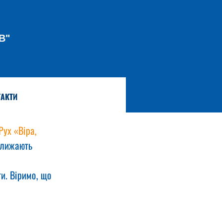
В"
АКТИ
ух «Віра, 
ближають 
и. Віримо, що 