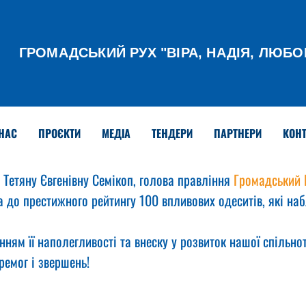
ГРОМАДСЬКИЙ РУХ
"ВІРА, НАДІЯ, ЛЮБО
НАС
ПРОЄКТИ
МЕДІА
ТЕНДЕРИ
ПАРТНЕРИ
КОНТ
Тетяну Євгенівну Семікоп, голова правління 
Громадський Р
а до престижного рейтингу 100 впливових одеситів, які на
нням її наполегливості та внеску у розвиток нашої спільнот
ремог і звершень!