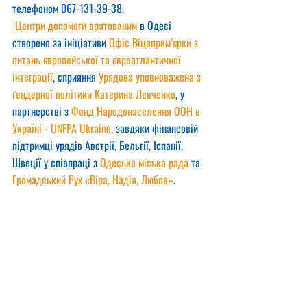
телефоном 067-131-39-38.
Центри допомоги врятованим
 в Одесі 
створено за ініціативи 
Офіс Віцепрем’єрки з 
питань європейської та євроатлантичної 
інтеграції
, сприяння 
Урядова уповноважена з 
ґендерної політики Катерина Левченко
, у 
партнерстві з 
Фонд Народонаселення ООН в 
Україні - UNFPA Ukraine
, завдяки фінансовій 
підтримці урядів Австрії, Бельгії, Іспанії, 
Швеції у співпраці з 
Одеська міська рада
 та 
Громадський Рух «Віра, Надія, Любов»
.