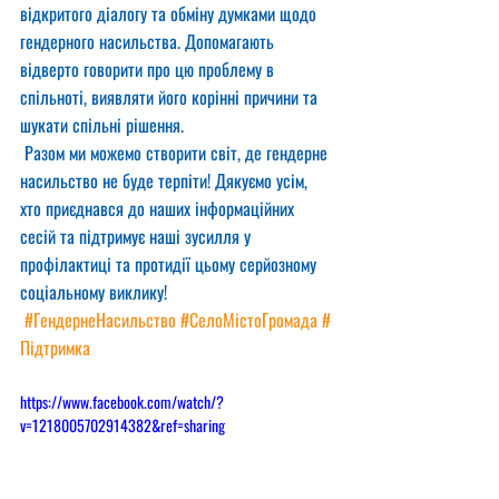
відкритого діалогу та обміну думками щодо 
гендерного насильства. Допомагають 
відверто говорити про цю проблему в 
спільноті, виявляти його корінні причини та 
шукати спільні рішення.
 Разом ми можемо створити світ, де гендерне 
насильство не буде терпіти! Дякуємо усім, 
хто приєднався до наших інформаційних 
сесій та підтримує наші зусилля у 
профілактиці та протидії цьому серйозному 
соціальному виклику! 
#ГендернеНасильство
#СелоМістоГромада
#
Підтримка
https://www.facebook.com/watch/?
v=1218005702914382&ref=sharing