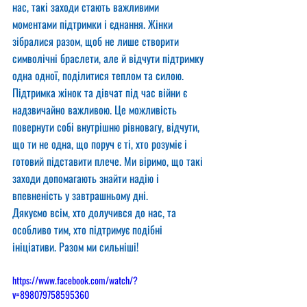
нас, такі заходи стають важливими 
моментами підтримки і єднання. Жінки 
зібралися разом, щоб не лише створити 
символічні браслети, але й відчути підтримку 
одна одної, поділитися теплом та силою.
Підтримка жінок та дівчат під час війни є 
надзвичайно важливою. Це можливість 
повернути собі внутрішню рівновагу, відчути, 
що ти не одна, що поруч є ті, хто розуміє і 
готовий підставити плече. Ми віримо, що такі 
заходи допомагають знайти надію і 
впевненість у завтрашньому дні.
Дякуємо всім, хто долучився до нас, та 
особливо тим, хто підтримує подібні 
ініціативи. Разом ми сильніші!
https://www.facebook.com/watch/?
v=898079758595360