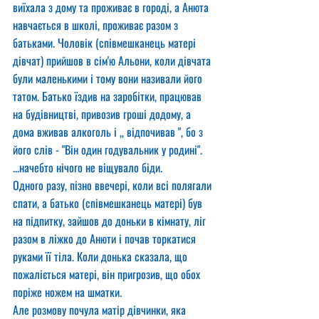
виїхала з дому та проживає в городі, а Анюта 
навчається в школі, проживає разом з 
батьками. Чоловік (співмешканець матері 
дівчат) прийшов в сім'ю Альони, коли дівчата 
були маленькими і тому вони називали його 
татом. Батько їздив на заробітки, працював 
на будівництві, привозив гроші додому, а 
дома вживав алкоголь і ,, відпочивав ", бо з 
його слів - "Він один годувальник у родині".
...начебто нічого не віщувало біди.
Одного разу, пізно ввечері, коли всі полягали 
спати, а батько (співмешканець матері) був 
на підпитку, зайшов до доньки в кімнату, ліг 
разом в ліжко до Анюти і почав торкатися 
руками її тіла. Коли донька сказала, що 
пожаліється матері, він пригрозив, що обох 
поріже ножем на шматки.
Але розмову почула матір дівчинки, яка 