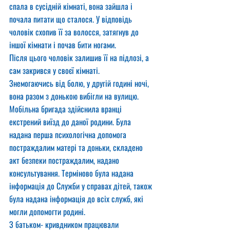
спала в сусідній кімнаті, вона зайшла і 
почала питати що сталося. У відповідь 
чоловік схопив її за волосся, затягнув до 
іншої кімнати і почав бити ногами.
Після цього чоловік залишив її на підлозі, а 
сам закрився у своєї кімнаті.
Знемогаючись від болю, у другій годині ночі, 
вона разом з донькою вибігли на вулицю.
Мобільна бригада здійснила вранці 
екстрений виїзд до даної родини. Була 
надана перша психологічна допомога 
постраждалим матері та доньки, складено 
акт безпеки постраждалим, надано 
консультування. Терміново була надана 
інформація до Служби у справах дітей, також 
була надана інформація до всіх служб, які 
могли допомогти родині.
З батьком- кривдником працювали 