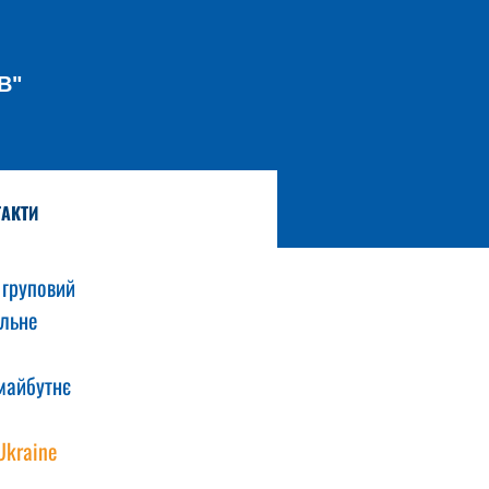
В"
АКТИ
груповий 
льне 
майбутнє 
Ukraine