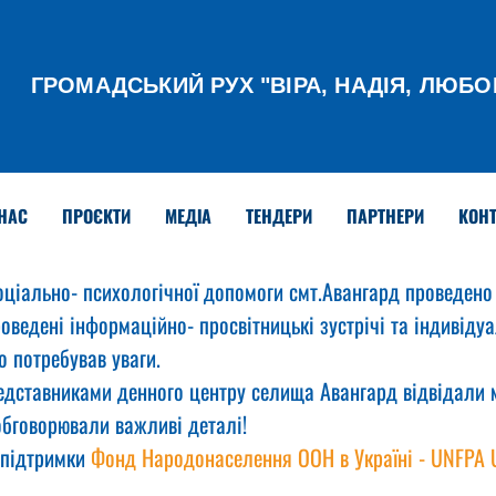
ГРОМАДСЬКИЙ РУХ
"ВІРА, НАДІЯ, ЛЮБО
НАС
ПРОЄКТИ
МЕДІА
ТЕНДЕРИ
ПАРТНЕРИ
КОНТ
ціально- психологічної допомоги смт.Авангард проведено 
роведені інформаційно- просвітницькі зустрічі та індивідуа
о потребував уваги.
представниками денного центру селища Авангард відвідали 
 обговорювали важливі деталі!
 підтримки 
Фонд Народонаселення ООН в Україні - UNFPA 