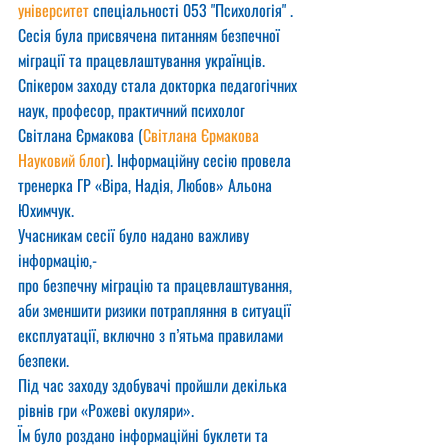
університет
 спеціальності 053 "Психологія" . 
Сесія була присвячена питанням безпечної 
міграції та працевлаштування українців.
Спікером заходу стала докторка педагогічних 
наук, професор, практичний психолог 
Світлана Єрмакова (
Світлана Єрмакова 
Науковий блог
). Інформаційну сесію провела 
тренерка ГР «Віра, Надія, Любов» Альона 
Юхимчук.
Учасникам сесії було надано важливу 
інформацію,-
про безпечну міграцію та працевлаштування, 
аби зменшити ризики потрапляння в ситуації 
експлуатації, включно з п’ятьма правилами 
безпеки.
Під час заходу здобувачі пройшли декілька 
рівнів гри «Рожеві окуляри».
Їм було роздано інформаційні буклети та 