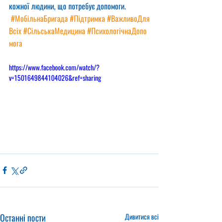
кожної людини, що потребує допомоги. 
#МобільнаБригада
#Підтримка
#ВажливоДля
Всіх
#СільськаМедицина
#ПсихологічнаДопо
мога
https://www.facebook.com/watch/?
v=1501649844104026&ref=sharing
Останні пости
Дивитися всі