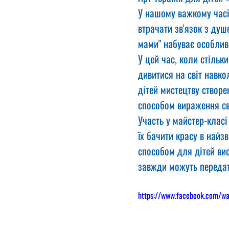
У нашому важкому часі
втрачати зв'язок з душ
мами" набуває особлив
У цей час, коли стільк
дивитися на світ навко
дітей мистецтву створе
способом вираження сво
Участь у майстер-класі
їх бачити красу в найз
способом для дітей вис
завжди можуть передат
https://www.facebook.com/w