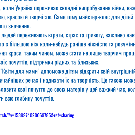
, коли Україна переживає складні випробування війни, важ
ею, красою й творчістю. Саме тому майстер-клас для дітей 
ого значення.
и людей переживають втрати, страх та тривогу, важливо нав
ло з більшою ніж коли-небудь раніше ніжністю та розумін
ння краси, таким чином, може стати не лише творчим проц
їх почуттів, підтримки рідних та близьких.
 "Квіти для мами" допоможе дітям відкрити свій внутрішній
вичайніших речах і надихати їх на творчість. Це також може
ловити свої почуття до своїх матерів у цей важкий час, ко
и всю глибину почуттів.
atch/?v=1539974020069785&ref=sharing