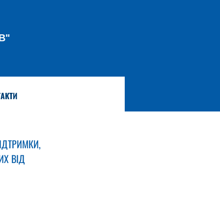
В"
АКТИ
ІДТРИМКИ,
Х ВІД 