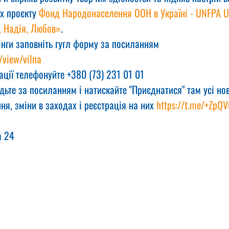
х проєкту 
Фонд Народонаселення ООН в Україні - UNFPA U
, Надія, Любов»
.
інги заповніть гугл форму за посиланням
/view/vilna
ції телефонуйте +380 (73) 231 01 01
дьте за посиланням і натискайте "Приєднатися" там усі нов
ня, зміни в заходах і реєстрація на них 
https://t.me/+ZpQ
а 24