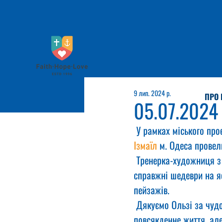
9 лип. 2024 р.
ПРО 
05.07.2024
 У рамках міського про
Ізмаїл
 м. Одеса провел
 Тренерка-художниця з
справжні шедеври на яс
пейзажів.
 Дякуємо Ользі за чудо
повсякденне життя, але