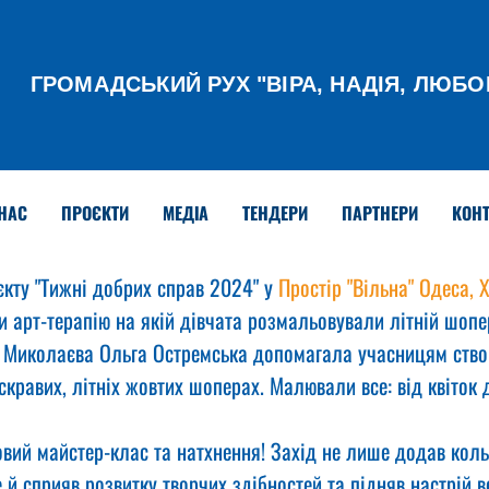
ГРОМАДСЬКИЙ РУХ
"ВІРА, НАДІЯ, ЛЮБО
НАС
ПРОЄКТИ
МЕДІА
ТЕНДЕРИ
ПАРТНЕРИ
КОНТ
єкту "Тижні добрих справ 2024" у 
Простір "Вільна" Одеса, Х
и арт-терапію на якій дівчата розмальовували літній шопе
 Миколаєва Ольга Остремська допомагала учасницям ство
кравих, літніх жовтих шоперах. Малювали все: від квіток д
вий майстер-клас та натхнення! Захід не лише додав коль
 й сприяв розвитку творчих здібностей та підняв настрій в