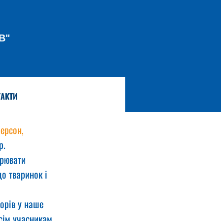
В"
АКТИ
ерсон, 
р.
рювати 
о тваринок і 
орів у наше 
сім учасникам.