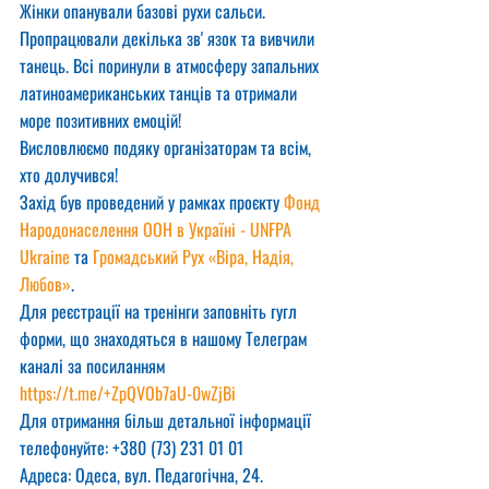
Жінки опанували базові рухи сальси. 
Пропрацювали декілька звʼязок та вивчили 
танець. Всі поринули в атмосферу запальних 
латиноамериканських танців та отримали 
море позитивних емоцій!
Висловлюємо подяку організаторам та всім, 
хто долучився!
Захід був проведений у рамках проєкту 
Фонд 
Народонаселення ООН в Україні - UNFPA 
Ukraine
 та 
Громадський Рух «Віра, Надія, 
Любов»
.
Для реєстрації на тренінги заповніть гугл 
форми, що знаходяться в нашому Телеграм 
каналі за посиланням 
https://t.me/+ZpQVOb7aU-0wZjBi
Для отримання більш детальної інформації 
телефонуйте: +380 (73) 231 01 01
Адреса: Одеса, вул. Педагогічна, 24.