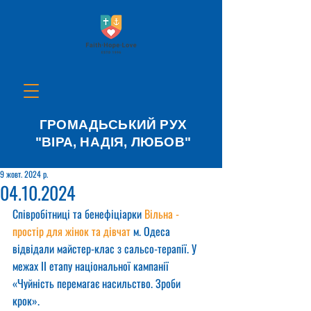
ГРОМАДЬСЬКИЙ РУХ
"ВІРА, НАДІЯ, ЛЮБОВ"
9 жовт. 2024 р.
04.10.2024
Співробітниці та бенефіціарки 
Вільна - 
простір для жінок та дівчат
 м. Одеса 
відвідали майстер-клас з сальсо-терапії. У 
межах II етапу національної кампанії 
«Чуйність перемагає насильство. Зроби 
крок».