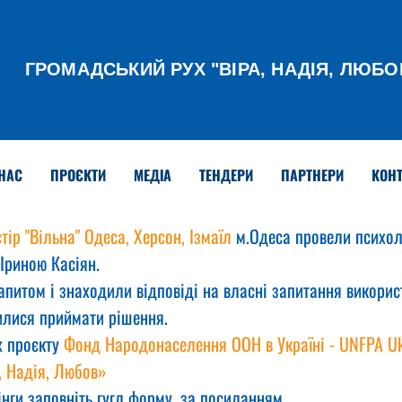
ГРОМАДСЬКИЙ РУХ
"ВІРА, НАДІЯ, ЛЮБО
НАС
ПРОЄКТИ
МЕДІА
ТЕНДЕРИ
ПАРТНЕРИ
КОНТ
тір "Вільна" Одеса, Херсон, Ізмаїл
 м.Одеса провели психол
Іриною Касіян.
апитом і знаходили відповіді на власні запитання викорис
илися приймати рішення.
 проєкту 
Фонд Народонаселення ООН в Україні - UNFPA Uk
, Надія, Любов»
інги заповніть гугл форму, за посиланням