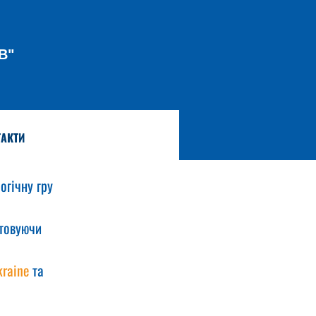
В"
АКТИ
огічну гру 
товуючи 
raine
 та 