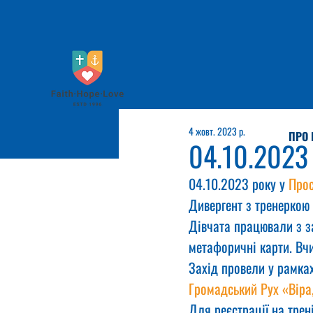
4 жовт. 2023 р.
ПРО 
04.10.2023
04.10.2023 року у 
Прос
Дивергент з тренеркою 
Дівчата працювали з з
метафоричні карти. Вч
Захід провели у рамках
Громадський Рух «Віра
Для реєстрації на трен