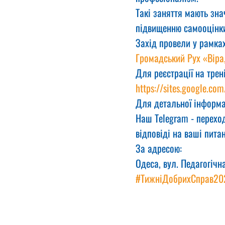
Такі заняття мають зна
підвищенню самооцінки 
Захід провели у рамках
Громадський Рух «Віра
Для реєстрації на трен
https://sites.google.com
Для детальної інформа
Наш Telegram - переход
відповіді на ваші питан
За адресою:
Одеса, вул. Педагогічн
#ТижніДобрихСправ20