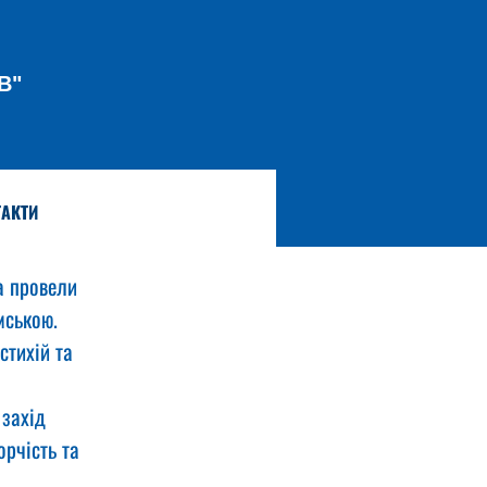
В"
АКТИ
а провели 
мською.
тихій та 
захід 
рчість та 