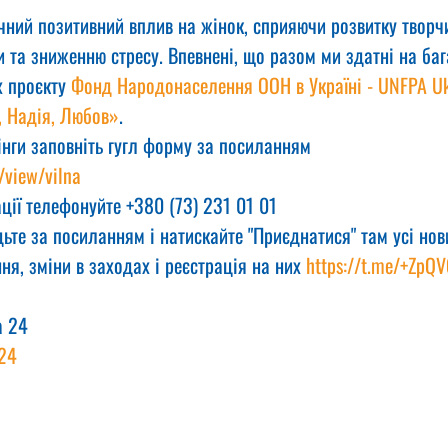
чний позитивний вплив на жінок, сприяючи розвитку творчи
та зниженню стресу. Впевнені, що разом ми здатні на баг
 проєкту 
Фонд Народонаселення ООН в Україні - UNFPA Uk
, Надія, Любов»
.
інги заповніть гугл форму за посиланням
/view/vilna
ції телефонуйте +380 (73) 231 01 01
ьте за посиланням і натискайте "Приєднатися" там усі нов
ня, зміни в заходах і реєстрація на них 
https://t.me/+ZpQ
а 24
24