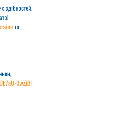
х здібностей, 
ато!
raine
 та 
инки, 
VOb7aU-0wZjBi