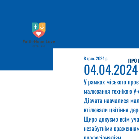
8 трав. 2024 р.
ПРО 
04.04.2024
У рамках міського проє
малювання технікою У-
Дівчата навчалися мал
втілювали цвітіння дер
Щиро дякуємо всім уча
незабутніми враженням
професіоналізм.