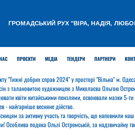
ГРОМАДСЬКИЙ РУХ
"ВІРА, НАДІЯ, ЛЮБО
НАС
ПРОЄКТИ
МЕДІА
ТЕНДЕРИ
ПАРТНЕРИ
КОНТ
кту "Тижні добрих справ 2024" у просторі "Вільна" м. Одес
сін з талановитою художницею з Миколаєва Ольгою Остре
ювати квіти китайськими пензлями, освоювали мазки 5-ти с
ев - найгарніше весняне дійство.
сницям за активну участь та творчість, що наповнили наш 
и! Особлива подяка Ользі Остремській, за надзвичайну тво