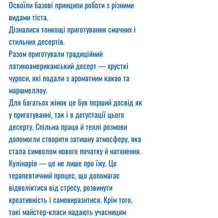
Освоїли базові принципи роботи з різними 
видами тіста.
Дізналися тонкощі приготування смачних і 
стильних десертів.
Разом приготували традиційний 
латиноамериканський десерт — хрусткі 
чуроси, які подали з ароматним какао та 
маршмеллоу.
Для багатьох жінок це був перший досвід як 
у приготуванні, так і в дегустації цього 
десерту. Спільна праця й теплі розмови 
допомогли створити затишну атмосферу, яка 
стала символом нового початку й натхнення.
Кулінарія — це не лише про їжу. Це 
терапевтичний процес, що допомагає 
відволіктися від стресу, розвинути 
креативність і самовиразитися. Крім того, 
такі майстер-класи надають учасницям 