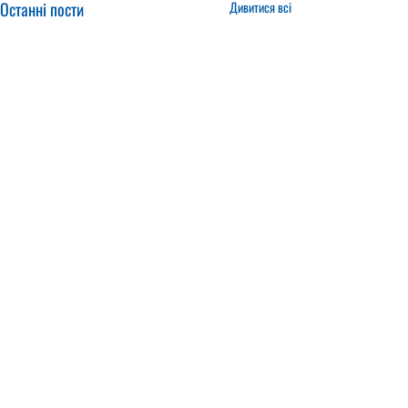
Останні пости
Дивитися всі
21.01.2025
16.01.2025
КОНТАКТИ