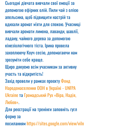
Сьогодні дівчата вивчали свої емоції за 
допомогою ефірних олій. Пили чай з олією 
апельсина, щоб підвищити настрій та 
вдихали аромат м'яти для спокою. Учасниці 
вивчали аромати лимона, лаванди, шавлії, 
ладану, чайного дерева за допомогою 
кінезіологічного тіста. Ірина провела 
захоплюючу Коуч сесію, допомагаючи нам 
зрозуміти себе краще.
Щиро дякуємо всім учасникам за активну 
участь та відкритість!
Захід провели у рамках проєкту 
Фонд 
Народонаселення ООН в Україні - UNFPA 
Ukraine
 та 
Громадський Рух «Віра, Надія, 
Любов»
.
Для реєстрації на тренінги заповніть гугл 
форму за 
посиланням 
https://sites.google.com/view/viln