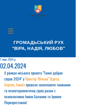
ГРОМАДЬСЬКИЙ РУХ
"ВІРА, НАДІЯ, ЛЮБОВ"
7 черв. 2024 р.
02.04.2024
У рамках міського проєкту "Тижні добрих 
справ 2024" у 
Простір "Вільна" Одеса, 
Херсон, Ізмаїл
 провели захоплююче чаювання 
та психотерапевтичну групу разом з 
психологинею Інною Баланюк та Іриною 
Перехрестовою!