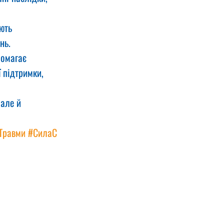
ють 
нь. 
помагає 
 підтримки, 
але й 
Травми
#СилаС