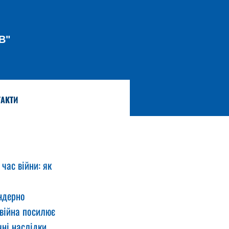
В"
АКТИ
час війни: як 
ндерно 
 війна посилює 
ні наслідки, 