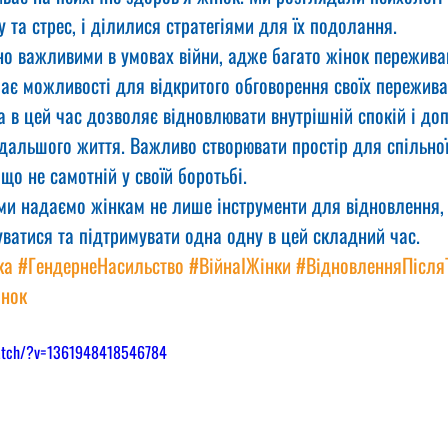
у та стрес, і ділилися стратегіями для їх подолання.
но важливими в умовах війни, адже багато жінок пережива
має можливості для відкритого обговорення своїх пережива
 в цей час дозволяє відновлювати внутрішній спокій і до
дальшого життя. Важливо створювати простір для спільної
що не самотній у своїй боротьбі.
ми надаємо жінкам не лише інструменти для відновлення, 
ватися та підтримувати одна одну в цей складний час.
ка
#ГендернеНасильство
#ВійнаІЖінки
#ВідновленняПісля
інок
watch/?v=1361948418546784