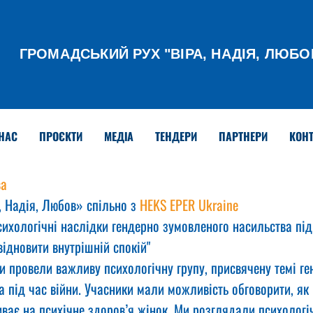
ГРОМАДСЬКИЙ РУХ
"ВІРА, НАДІЯ, ЛЮБО
НАС
ПРОЄКТИ
МЕДІА
ТЕНДЕРИ
ПАРТНЕРИ
КОНТ
ва
 Надія, Любов» спільно з 
HEKS EPER Ukraine
сихологічні наслідки гендерно зумовленого насильства під 
відновити внутрішній спокій"
и провели важливу психологічну групу, присвячену темі ге
 під час війни. Учасники мали можливість обговорити, як
иває на психічне здоров’я жінок. Ми розглядали психологіч