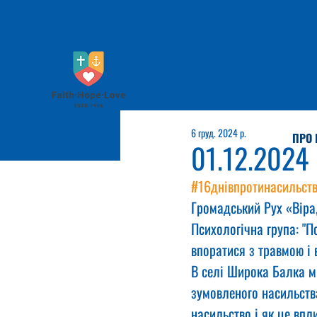
6 груд. 2024 р.
ПРО 
01.12.2024
#16днівпротинасильст
Громадський Рух «Віра,
Психологічна група: "П
впоратися з травмою і 
В селі Широка Балка м
зумовленого насильства
насильство і як це впл