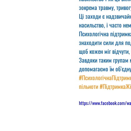
зокрема травму, тривог
Ці заходи є надзвичай
насильство, і часто не
Психологічна підтримка
знаходити сили для по
щоб кожен міг відчути, 
Завдяки таким групам 
допомагаємо їм об'єдну
#ПсихологічнаПідтрим
пільноти
#ПідтримкаЖ
https://www.facebook.com/